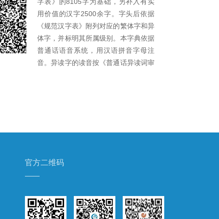
字表》的8105字为基础，另补入有实
用价值的汉字2500余字。字头后依据
《规范汉字表》附列对应的繁体字和异
体字，并标明其所属级别。本字典依据
普通话语音系统，用汉语拼音字母注
音。异读字的读音按《普通话异读词审
音表》的规定处理。本字典标出了该字
的笔画数和所属部首，部首采用国家语
委标准《汉字部首表》的201部，依据
《GB13000。1字符集汉字部首归部规
范》进行归部。本字典的义项按字义的
发展顺序排列。
官方二维码