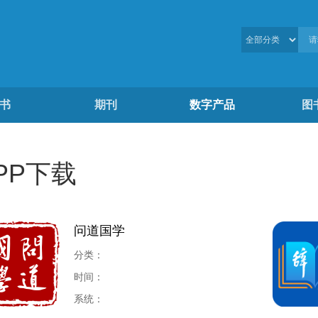
书
期刊
数字产品
图
PP下载
问道国学
分类：
时间：
系统：