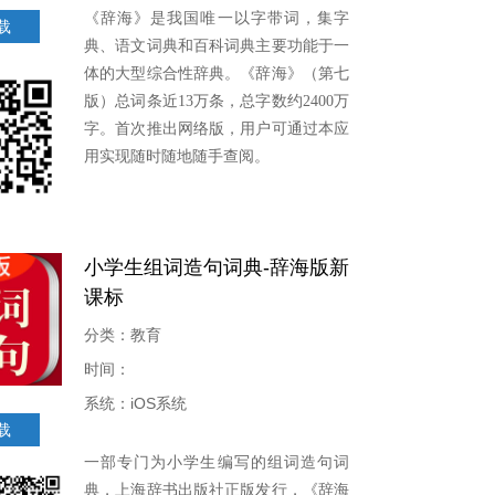
《辞海》是我国唯一以字带词，集字
载
典、语文词典和百科词典主要功能于一
体的大型综合性辞典。《辞海》（第七
版）总词条近13万条，总字数约2400万
字。首次推出网络版，用户可通过本应
用实现随时随地随手查阅。
小学生组词造句词典-辞海版新
课标
分类：教育
时间：
系统：iOS系统
载
一部专门为小学生编写的组词造句词
典，上海辞书出版社正版发行，《辞海