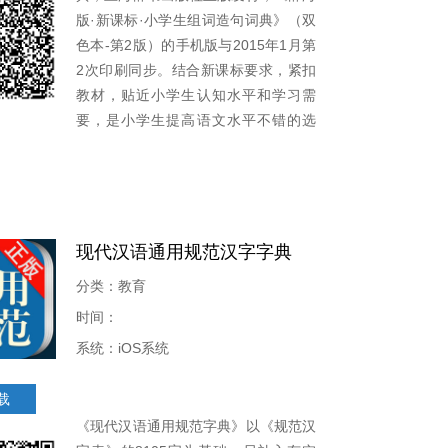
版·新课标·小学生组词造句词典》（双
色本-第2版）的手机版与2015年1月第
2次印刷同步。结合新课标要求，紧扣
教材，贴近小学生认知水平和学习需
要，是小学生提高语文水平不错的选
择。以《现代汉语常用字表》和小学语
文教材中的生字为依据，共收录有组词
造句能力的常用汉字近3000个。正文
涵盖字头、注音、部首、结构、组词、
造句和索引。组词分为正序组词，逆序
现代汉语通用规范汉字字典
组词和四字结构组词，收词丰富，造句
分类：教育
活泼新颖。
时间：
系统：iOS系统
载
《现代汉语通用规范字典》以《规范汉