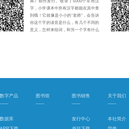
典》制作发行。收录了5000个常用汉
字，小学课本中所有汉字都能在其中查
到哦！它就像是小小的“老师”，会告诉
你这个字的读音是什么，有几个不同的
意义，怎样来组词，和另一个字有什么
区别，又有哪些相关的历史知识。有了
它在身边，即便没有成人辅导，也能看
懂很多很多书，了解很多很多知识了！
正文单字释义以现代汉语常见、常用义
项为主，适当收录部分常见古义。每一
字头下还列有单字的部首、笔画数、结
构、全笔顺，同时针对部分易混淆的汉
字进行提示、辨析。
数字产品
图书馆
图书销售
关于我们
数据库
发行中心
本社简介
APP下载
书目下载
荣誉