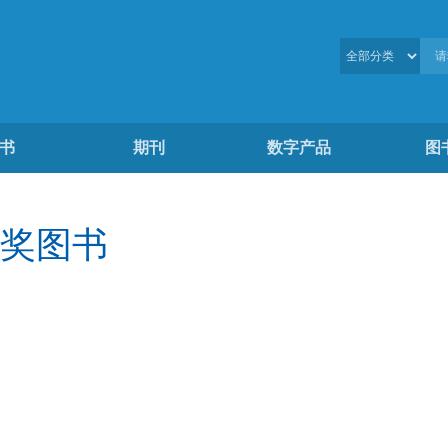
书
期刊
数字产品
图
奖图书