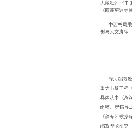
大藏经》《中
《西藏萨迦寺
中西书局秉
创与人文赓续
辞海编纂处
重大出版工程
具体从事《辞
组稿、定稿等
《辞海》数据
编纂理论研究